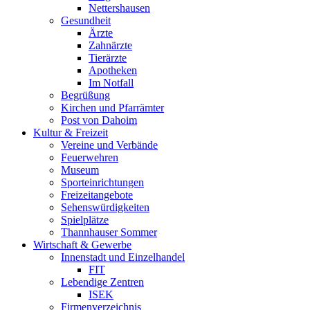
Nettershausen
Gesundheit
Ärzte
Zahnärzte
Tierärzte
Apotheken
Im Notfall
Begrüßung
Kirchen und Pfarrämter
Post von Dahoim
Kultur & Freizeit
Vereine und Verbände
Feuerwehren
Museum
Sporteinrichtungen
Freizeitangebote
Sehenswürdigkeiten
Spielplätze
Thannhauser Sommer
Wirtschaft & Gewerbe
Innenstadt und Einzelhandel
FIT
Lebendige Zentren
ISEK
Firmenverzeichnis