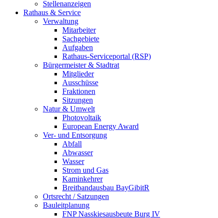
Stellenanzeigen
Rathaus & Service
Verwaltung
Mitarbeiter
Sachgebiete
Aufgaben
Rathaus-Serviceportal (RSP)
Bürgermeister & Stadtrat
Mitglieder
Ausschüsse
Fraktionen
Sitzungen
Natur & Umwelt
Photovoltaik
European Energy Award
Ver- und Entsorgung
Abfall
Abwasser
Wasser
Strom und Gas
Kaminkehrer
Breitbandausbau BayGibitR
Ortsrecht / Satzungen
Bauleitplanung
FNP Nasskiesausbeute Burg IV