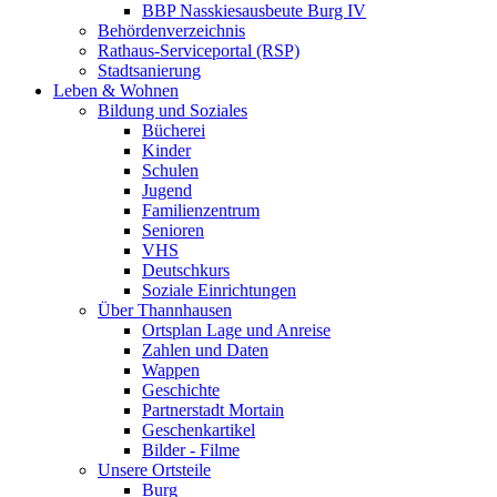
BBP Nasskiesausbeute Burg IV
Behördenverzeichnis
Rathaus-Serviceportal (RSP)
Stadtsanierung
Leben & Wohnen
Bildung und Soziales
Bücherei
Kinder
Schulen
Jugend
Familienzentrum
Senioren
VHS
Deutschkurs
Soziale Einrichtungen
Über Thannhausen
Ortsplan Lage und Anreise
Zahlen und Daten
Wappen
Geschichte
Partnerstadt Mortain
Geschenkartikel
Bilder - Filme
Unsere Ortsteile
Burg