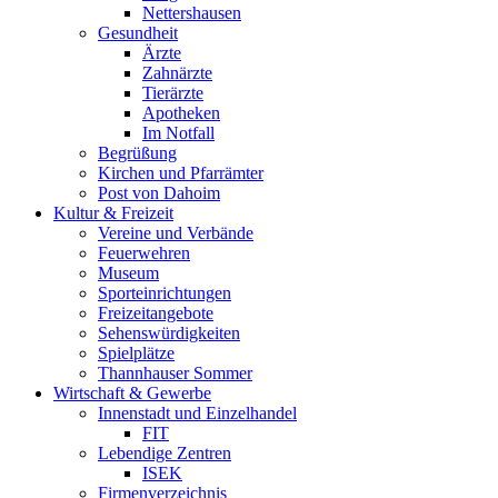
Nettershausen
Gesundheit
Ärzte
Zahnärzte
Tierärzte
Apotheken
Im Notfall
Begrüßung
Kirchen und Pfarrämter
Post von Dahoim
Kultur & Freizeit
Vereine und Verbände
Feuerwehren
Museum
Sporteinrichtungen
Freizeitangebote
Sehenswürdigkeiten
Spielplätze
Thannhauser Sommer
Wirtschaft & Gewerbe
Innenstadt und Einzelhandel
FIT
Lebendige Zentren
ISEK
Firmenverzeichnis