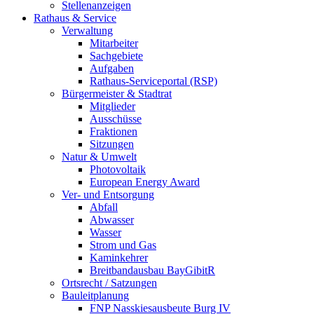
Stellenanzeigen
Rathaus & Service
Verwaltung
Mitarbeiter
Sachgebiete
Aufgaben
Rathaus-Serviceportal (RSP)
Bürgermeister & Stadtrat
Mitglieder
Ausschüsse
Fraktionen
Sitzungen
Natur & Umwelt
Photovoltaik
European Energy Award
Ver- und Entsorgung
Abfall
Abwasser
Wasser
Strom und Gas
Kaminkehrer
Breitbandausbau BayGibitR
Ortsrecht / Satzungen
Bauleitplanung
FNP Nasskiesausbeute Burg IV