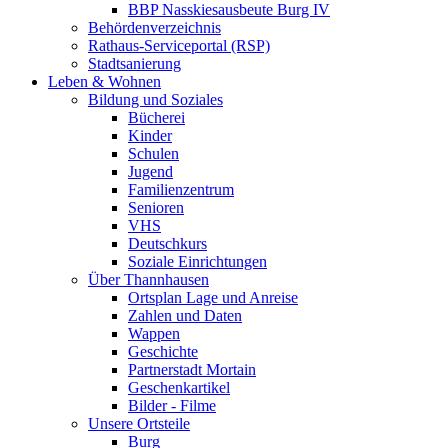
BBP Nasskiesausbeute Burg IV
Behördenverzeichnis
Rathaus-Serviceportal (RSP)
Stadtsanierung
Leben & Wohnen
Bildung und Soziales
Bücherei
Kinder
Schulen
Jugend
Familienzentrum
Senioren
VHS
Deutschkurs
Soziale Einrichtungen
Über Thannhausen
Ortsplan Lage und Anreise
Zahlen und Daten
Wappen
Geschichte
Partnerstadt Mortain
Geschenkartikel
Bilder - Filme
Unsere Ortsteile
Burg